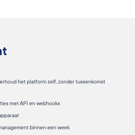
nt
rhoud het platform zelf, zonder tussenkomst
aties met API en webhooks
 apparaat
tsmanagement binnen een week