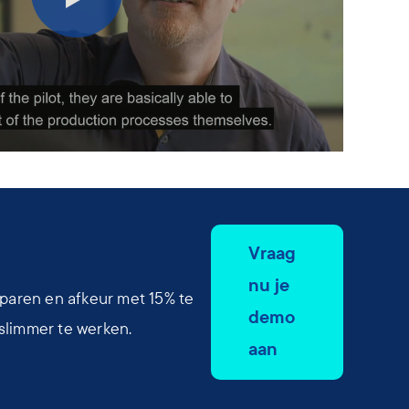
Vraag
nu je
esparen en afkeur met 15% te
demo
 slimmer te werken.
aan