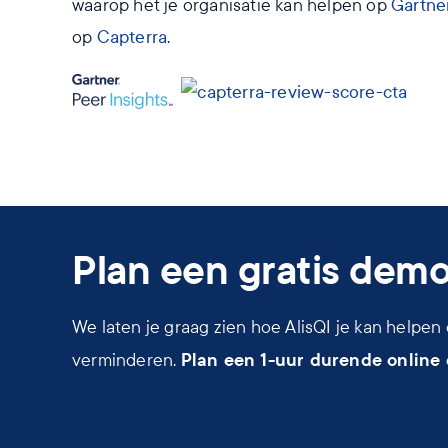
waarop het je organisatie kan helpen op
Gartner
op
Capterra
.
Plan een gratis demo
We laten je graag zien hoe AlisQI je kan helpen 
Plan een 1-uur durende online
verminderen.