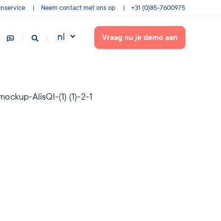
enservice
Neem contact met ons op
+31 (0)85-7600975
nl
Vraag nu je demo aan