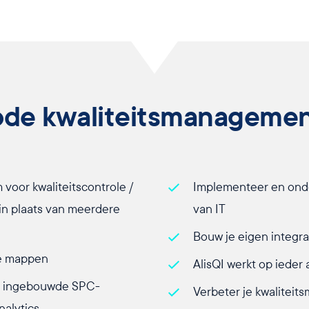
ode kwaliteitsmanageme
voor kwaliteitscontrole /
Implementeer en onde
n plaats van meerdere
van IT
Bouw je eigen integr
de mappen
AlisQI werkt op ieder
ze ingebouwde SPC-
Verbeter je kwalitei
nalytics