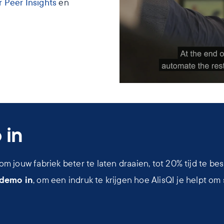
 Peer Insights
en
 in
om jouw fabriek beter te laten draaien, tot 20% tijd te b
 demo in
, om een indruk te krijgen hoe AlisQI je helpt om